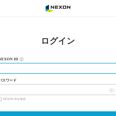
NEXON
ログイン
NEXON ID
パスワード
表
NEXON IDを保存
示
切
替