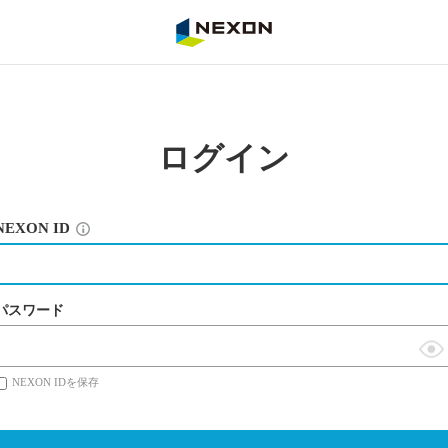
NEXON
ログイン
NEXON ID
パスワード
表
NEXON IDを保存
示
切
替