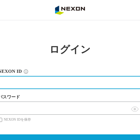
NEXON
ログイン
NEXON ID
パスワード
表
NEXON IDを保存
示
切
替