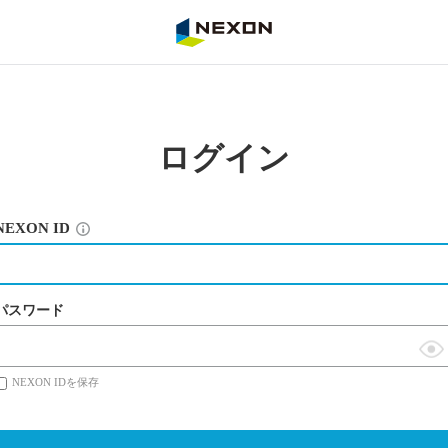
NEXON
ログイン
NEXON ID
パスワード
表
NEXON IDを保存
示
切
替