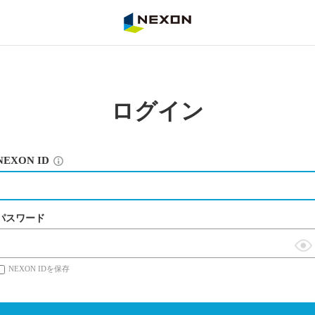
NEXON
ログイン
NEXON ID
パスワード
表
NEXON IDを保存
示
切
替