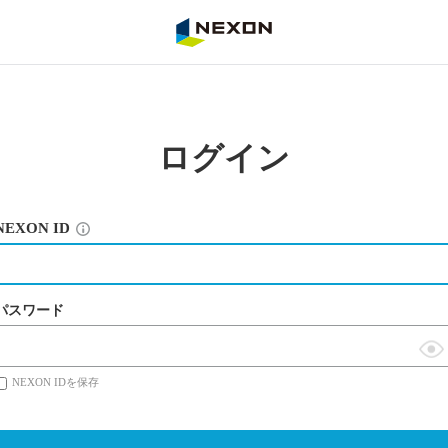
NEXON
ログイン
NEXON ID
パスワード
表
NEXON IDを保存
示
切
替