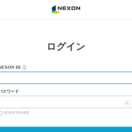
NEXON
ログイン
NEXON ID
パスワード
表
NEXON IDを保存
示
切
替