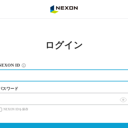
NEXON
ログイン
NEXON ID
パスワード
表
NEXON IDを保存
示
切
替