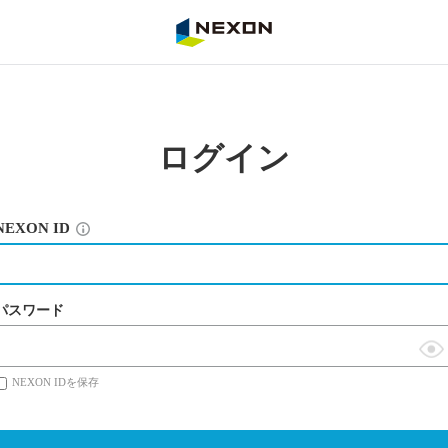
NEXON
ログイン
NEXON ID
パスワード
表
NEXON IDを保存
示
切
替