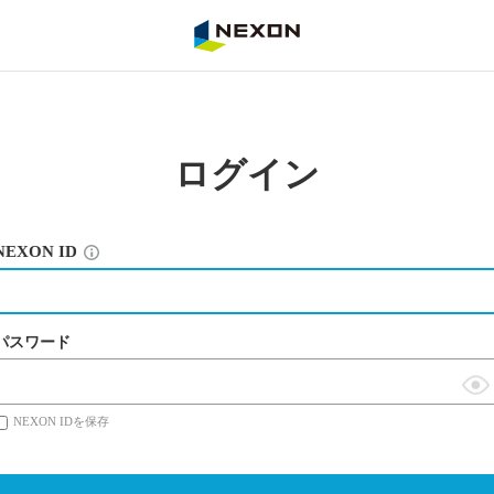
NEXON
ログイン
NEXON ID
パスワード
表
NEXON IDを保存
示
切
替