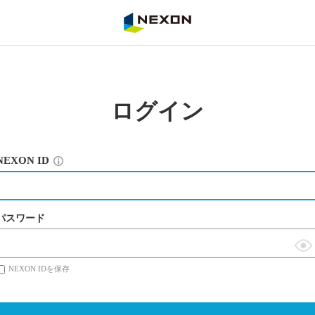
NEXON
ログイン
NEXON ID
パスワード
表
NEXON IDを保存
示
切
替