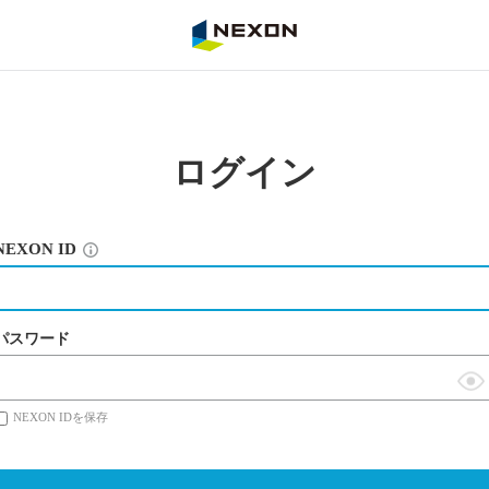
NEXON
ログイン
NEXON ID
パスワード
表
NEXON IDを保存
示
切
替