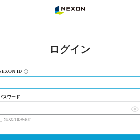
NEXON
ログイン
NEXON ID
パスワード
表
NEXON IDを保存
示
切
替