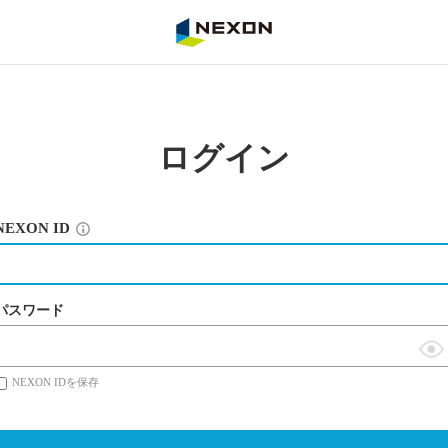
NEXON
ログイン
NEXON ID
パスワード
表
NEXON IDを保存
示
切
替