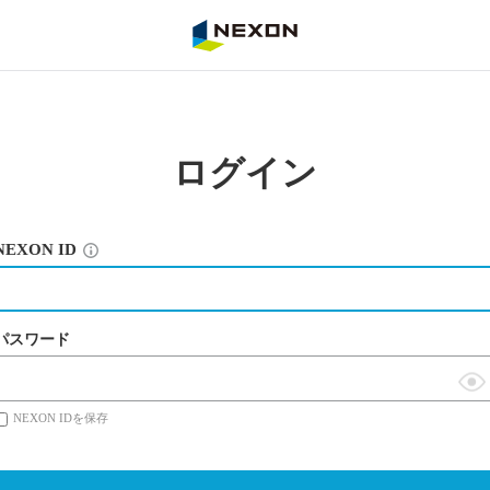
NEXON
ログイン
NEXON ID
パスワード
表
NEXON IDを保存
示
切
替