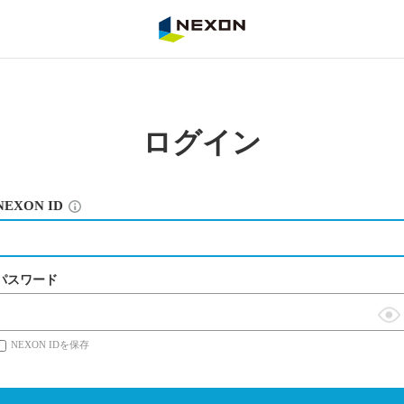
NEXON
ログイン
NEXON ID
パスワード
表
NEXON IDを保存
示
切
替