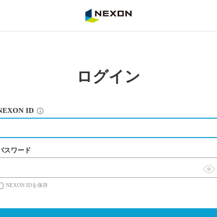
NEXON
ログイン
NEXON ID
パスワード
表
NEXON IDを保存
示
切
替