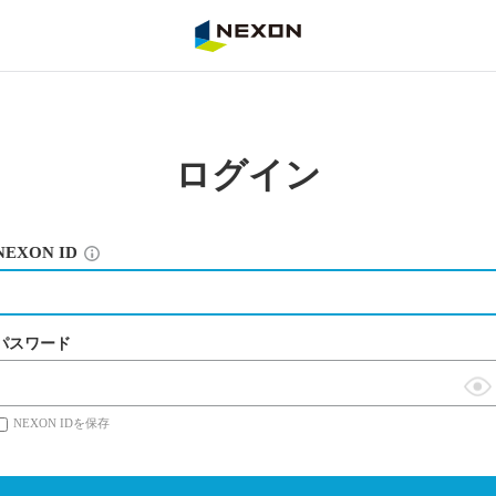
NEXON
ログイン
NEXON ID
パスワード
表
NEXON IDを保存
示
切
替