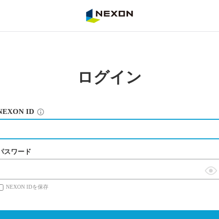
NEXON
ログイン
NEXON ID
パスワード
表
NEXON IDを保存
示
切
替