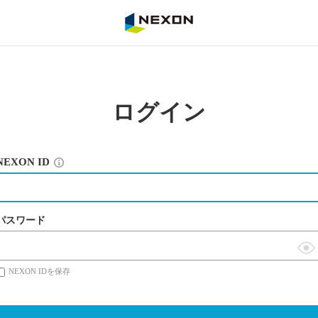
NEXON
ログイン
NEXON ID
パスワード
表
NEXON IDを保存
示
切
替