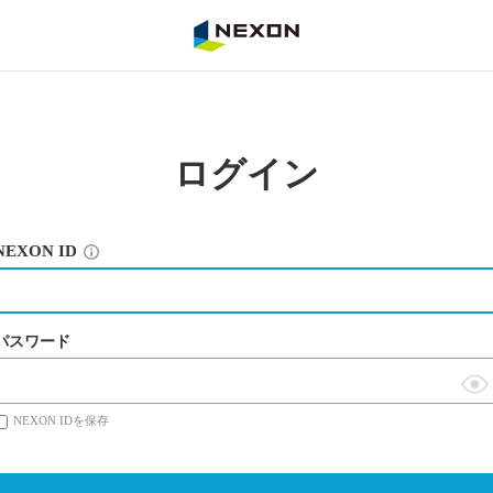
NEXON
ログイン
NEXON ID
パスワード
表
NEXON IDを保存
示
切
替