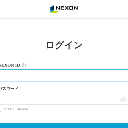
NEXON
ログイン
NEXON ID
パスワード
表
NEXON IDを保存
示
切
替