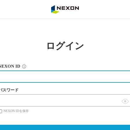
NEXON
ログイン
NEXON ID
パスワード
表
NEXON IDを保存
示
切
替