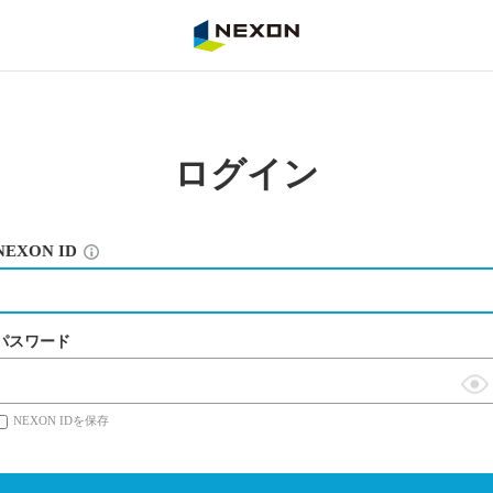
NEXON
ログイン
NEXON ID
パスワード
表
NEXON IDを保存
示
切
替