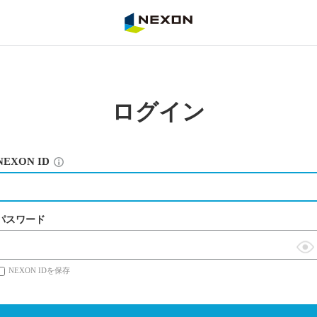
NEXON
ログイン
NEXON ID
パスワード
表
NEXON IDを保存
示
切
替