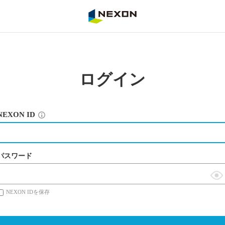
NEXON
ログイン
NEXON ID
パスワード
表
NEXON IDを保存
示
切
替