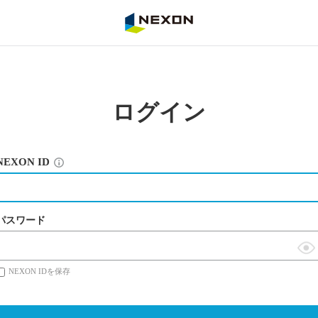
NEXON
ログイン
NEXON ID
パスワード
表
NEXON IDを保存
示
切
替