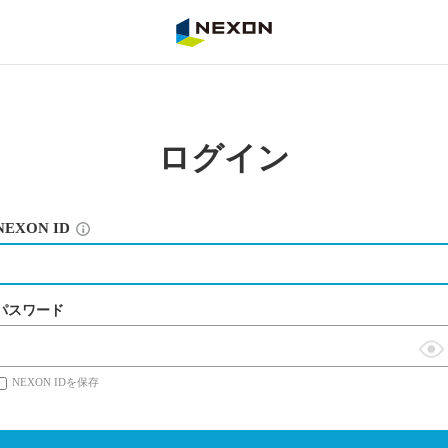
NEXON
ログイン
NEXON ID
パスワード
表
NEXON IDを保存
示
切
替