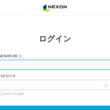
NEXON
ログイン
NEXON ID
パスワード
表
NEXON IDを保存
示
切
替