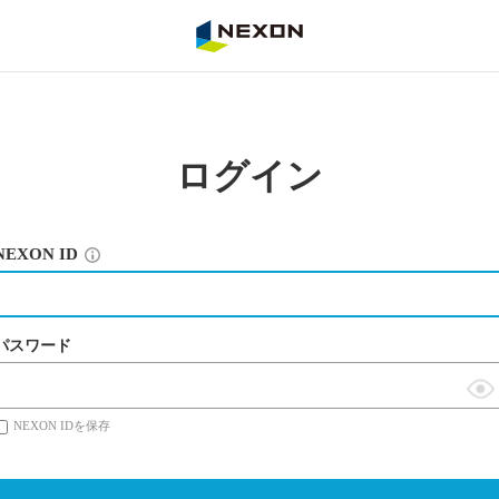
NEXON
ログイン
NEXON ID
パスワード
表
NEXON IDを保存
示
切
替