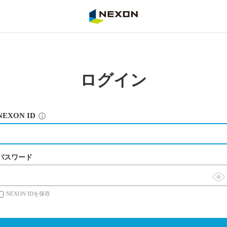
NEXON
ログイン
NEXON ID
パスワード
表
NEXON IDを保存
示
切
替