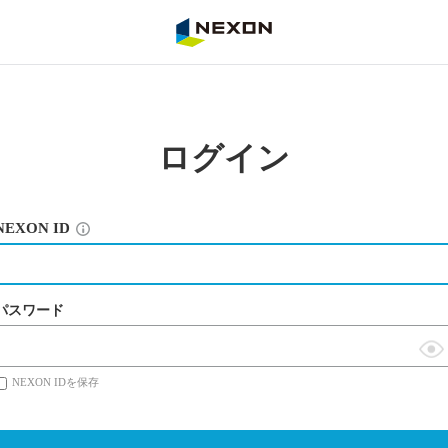
NEXON
ログイン
NEXON ID
パスワード
表
NEXON IDを保存
示
切
替