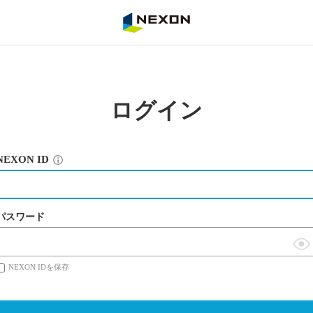
NEXON
ログイン
NEXON ID
パスワード
表
NEXON IDを保存
示
切
替