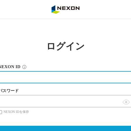
NEXON
ログイン
NEXON ID
パスワード
表
NEXON IDを保存
示
切
替