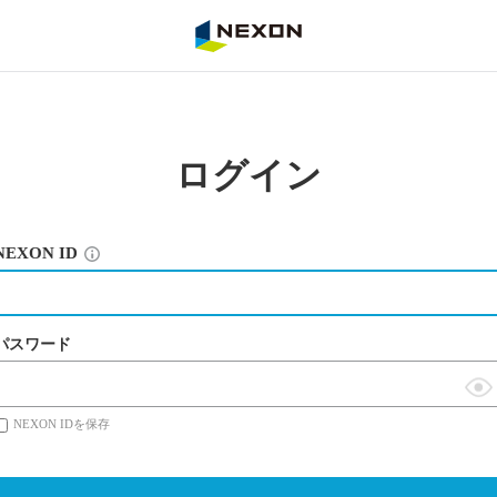
NEXON
ログイン
NEXON ID
パスワード
表
NEXON IDを保存
示
切
替