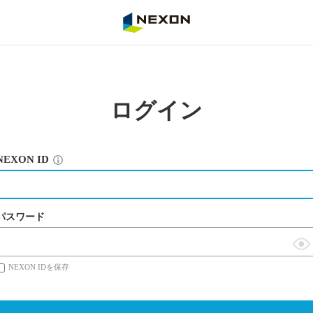
NEXON
ログイン
NEXON ID
パスワード
表
NEXON IDを保存
示
切
替