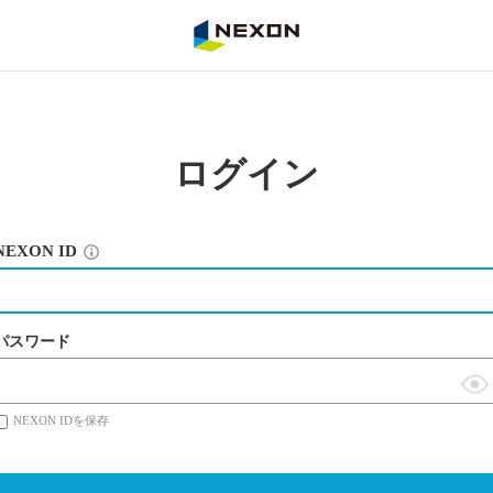
NEXON
ログイン
NEXON ID
パスワード
表
NEXON IDを保存
示
切
替