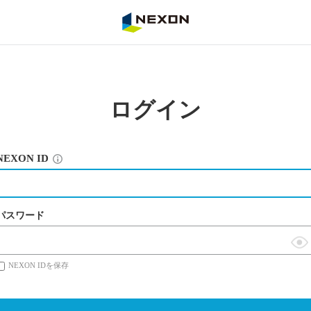
NEXON
ログイン
NEXON ID
パスワード
表
NEXON IDを保存
示
切
替