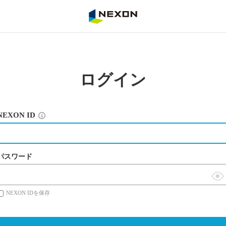
NEXON
ログイン
NEXON ID
パスワード
表
NEXON IDを保存
示
切
替