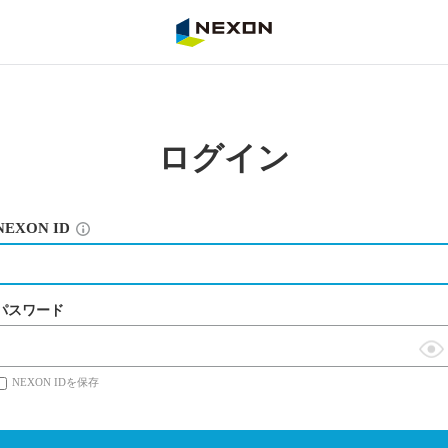
NEXON
ログイン
NEXON ID
パスワード
表
NEXON IDを保存
示
切
替