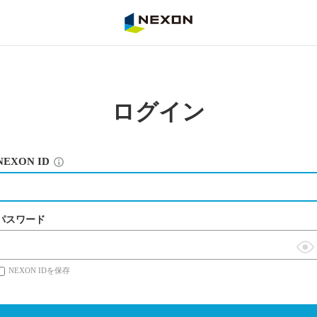
NEXON
ログイン
NEXON ID
パスワード
表
NEXON IDを保存
示
切
替