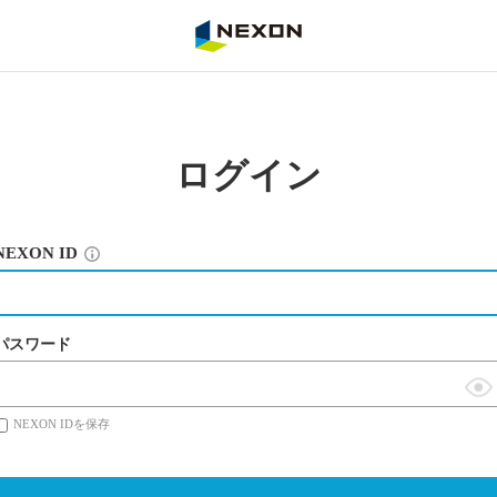
NEXON
ログイン
NEXON ID
パスワード
表
NEXON IDを保存
示
切
替