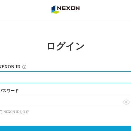
NEXON
ログイン
NEXON ID
パスワード
表
NEXON IDを保存
示
切
替