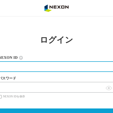
NEXON
ログイン
NEXON ID
パスワード
表
NEXON IDを保存
示
切
替