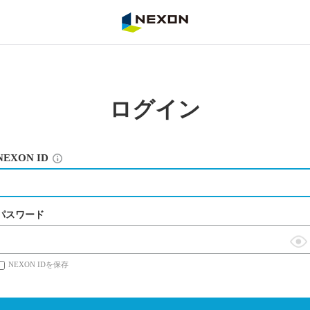
NEXON
ログイン
NEXON ID
パスワード
表
NEXON IDを保存
示
切
替