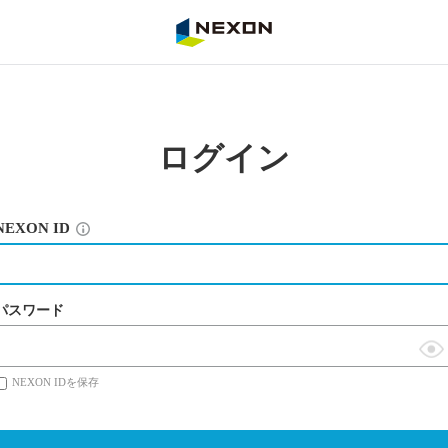
NEXON
ログイン
NEXON ID
パスワード
表
NEXON IDを保存
示
切
替