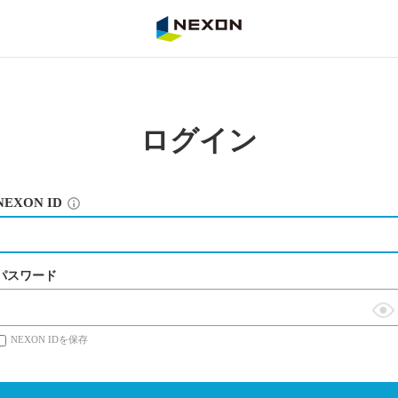
NEXON
ログイン
NEXON ID
パスワード
表
NEXON IDを保存
示
切
替