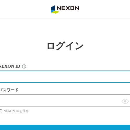
NEXON
ログイン
NEXON ID
パスワード
表
NEXON IDを保存
示
切
替