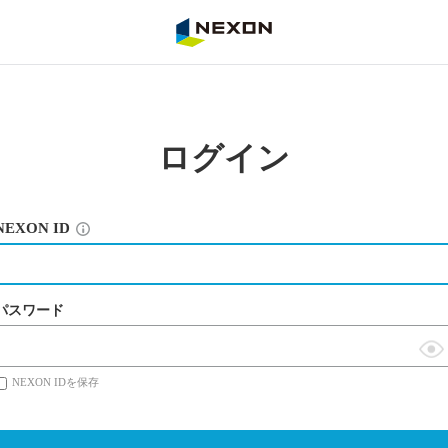
NEXON
ログイン
NEXON ID
パスワード
表
NEXON IDを保存
示
切
替