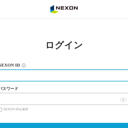
NEXON
ログイン
NEXON ID
パスワード
表
NEXON IDを保存
示
切
替